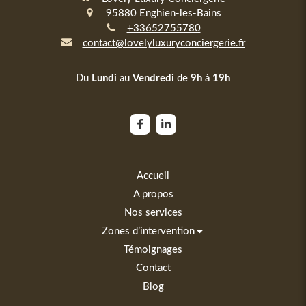
95880
Enghien-les-Bains
+33652755780
contact@lovelyluxuryconciergerie.fr
Du
Lundi
au
Vendredi
de
9h
à
19h
Accueil
A propos
Nos services
Zones d’intervention
Témoignages
Contact
Blog