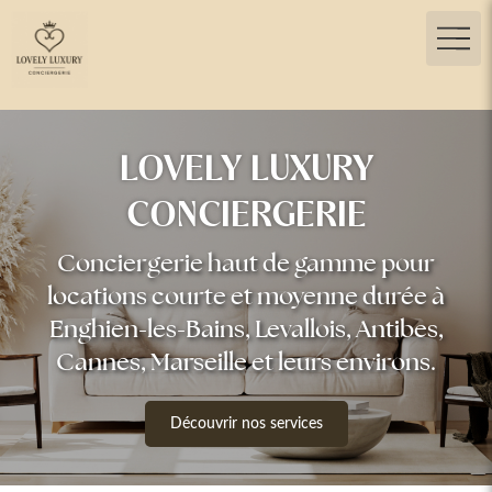
LOVELY LUXURY
CONCIERGERIE
Conciergerie haut de gamme pour
locations courte et moyenne durée à
Enghien-les-Bains, Levallois, Antibes,
Cannes, Marseille et leurs environs.
Découvrir nos services