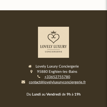
Lovely Luxury Conciergerie
95880
Enghien-les-Bains
+33652755780
contact@lovelyluxuryconciergerie.fr
Du
Lundi
au
Vendredi
de
9h
à
19h