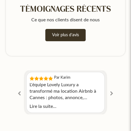
TÉMOIGNAGES RÉCENTS
Ce que nos clients disent de nous
Voir plus d’avis
Par Karim
nt,
L'équipe Lovely Luxury a
Estell
 est
transformé ma location Airbnb à
appart
que je
Cannes : photos, annonce,
mois. R
uillité
accueil… tout est fluide.
élevé, 
Lire la suite...
Lire la 
libérée